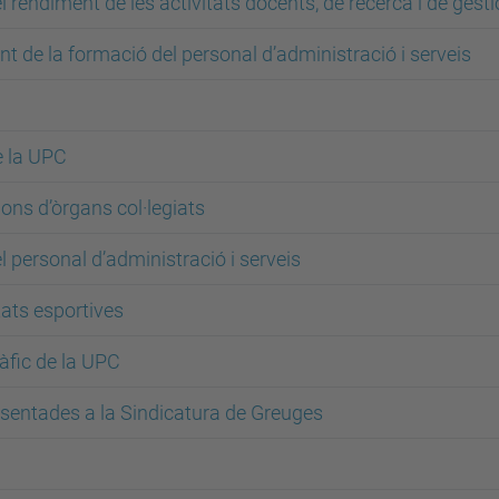
del rendiment de les activitats docents, de recerca i de gest
t de la formació del personal d’administració i serveis
e la UPC
ons d’òrgans col·legiats
el personal d’administració i serveis
itats esportives
ràfic de la UPC
esentades a la Sindicatura de Greuges