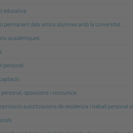
ó educativa
ó permanent dels antics alumnes amb la Universitat
cions acadèmiques
s
el personal
ecaptació
l personal, oposicions i concursos
tramitació autoritzacions de residencia i treball personal v
borals