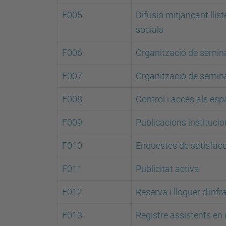
F005
Difusió mitjançant llis
socials
F006
Organització de semina
F007
Organització de semina
F008
Control i accés als esp
F009
Publicacions institucio
F010
Enquestes de satisfacc
F011
Publicitat activa
F012
Reserva i lloguer d'inf
F013
Registre assistents en