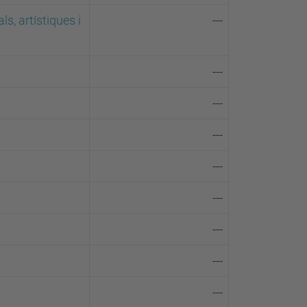
ls, artístiques i
---
---
---
---
---
---
---
---
---