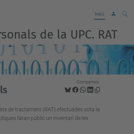
Cerca
C
Inici
e
rsonals de la UPC. RAT
r
c
a
a
v
a
Comparteix:
n
ls
ç
a
d
itats de tractament (RAT) efectuades sota la
a
bliques faran públic un inventari de les
…