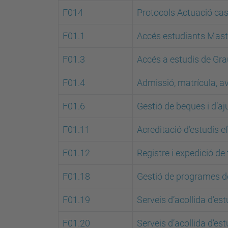
F014
Protocols Actuació c
F01.1
Accés estudiants Mast
F01.3
Accés a estudis de Gra
F01.4
Admissió, matrícula, av
F01.6
Gestió de beques i d’aju
F01.11
Acreditació d’estudis e
F01.12
Registre i expedició de 
F01.18
Gestió de programes de 
F01.19
Serveis d’acollida d’es
F01.20
Serveis d’acollida d’es