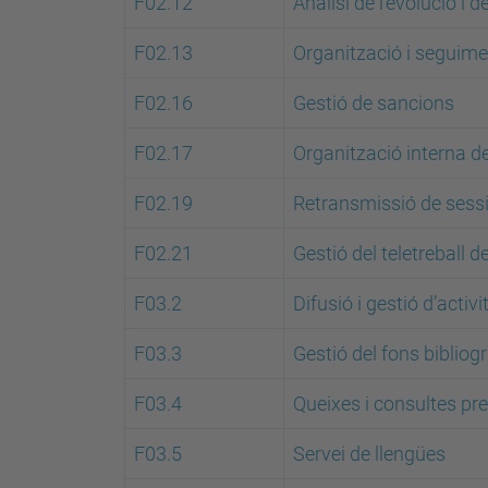
F02.12
Anàlisi de l’evolució i 
F02.13
Organització i seguimen
F02.16
Gestió de sancions
F02.17
Organització interna d
F02.19
Retransmissió de sessi
F02.21
Gestió del teletreball d
F03.2
Difusió i gestió d’activ
F03.3
Gestió del fons bibliog
F03.4
Queixes i consultes pr
F03.5
Servei de llengües