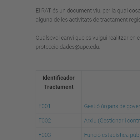
El RAT és un document viu, per la qual cosa
alguna de les activitats de tractament regis
Qualsevol canvi que es vulgui realitzar en 
proteccio.dades@upc.edu.
Identificador
Tractament
F001
Gestió òrgans de gover
F002
Arxiu (Gestionar i contro
F00
3
Funció estadística públ